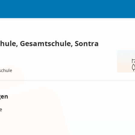
hule, Gesamtschule, Sontra
schule
gen
e