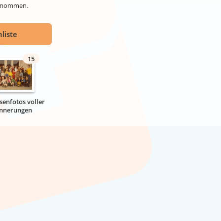
genommen.
liste
15
senfotos voller
innerungen