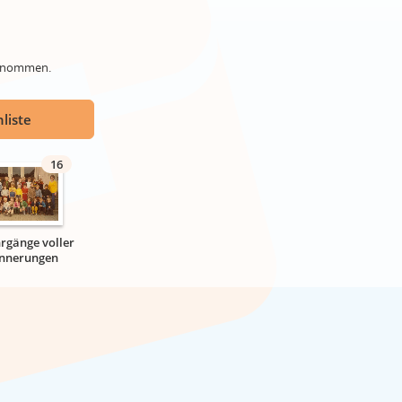
genommen.
liste
16
hrgänge voller
innerungen