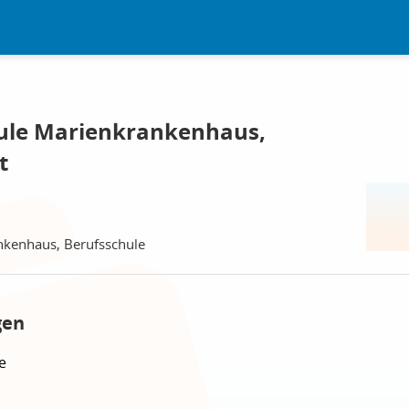
ule Marienkrankenhaus,
t
nkenhaus, Berufsschule
gen
e