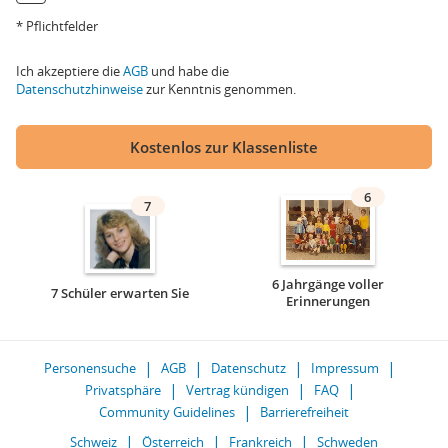
* Pflichtfelder
Ich akzeptiere die
AGB
und habe die
Datenschutzhinweise
zur Kenntnis genommen.
Kostenlos zur Klassenliste
6
7
6 Jahrgänge voller
7 Schüler erwarten Sie
Erinnerungen
Personensuche
AGB
Datenschutz
Impressum
Privatsphäre
Vertrag kündigen
FAQ
Community Guidelines
Barrierefreiheit
Schweiz
Österreich
Frankreich
Schweden