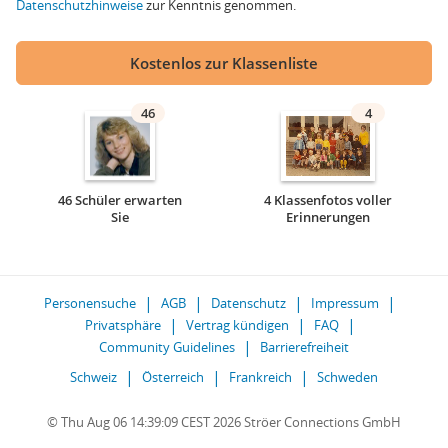
Datenschutzhinweise
zur Kenntnis genommen.
Kostenlos zur Klassenliste
46
4
46 Schüler erwarten
4 Klassenfotos voller
Sie
Erinnerungen
Personensuche
AGB
Datenschutz
Impressum
Privatsphäre
Vertrag kündigen
FAQ
Community Guidelines
Barrierefreiheit
Schweiz
Österreich
Frankreich
Schweden
© Thu Aug 06 14:39:09 CEST 2026 Ströer Connections GmbH