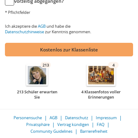
vorzeitig abgegangen?
* Pflichtfelder
Ich akzeptiere die
AGB
und habe die
Datenschutzhinweise
zur Kenntnis genommen.
Kostenlos zur Klassenliste
213
4
213 Schüler erwarten
4 Klassenfotos voller
Sie
Erinnerungen
Personensuche
AGB
Datenschutz
Impressum
Privatsphäre
Vertrag kündigen
FAQ
Community Guidelines
Barrierefreiheit