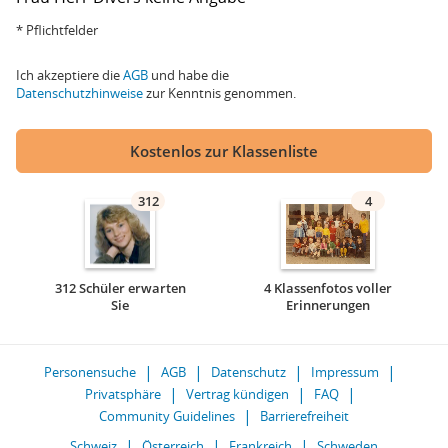
* Pflichtfelder
Ich akzeptiere die
AGB
und habe die
Datenschutzhinweise
zur Kenntnis genommen.
Kostenlos zur Klassenliste
312
4
312 Schüler erwarten
4 Klassenfotos voller
Sie
Erinnerungen
Personensuche
AGB
Datenschutz
Impressum
Privatsphäre
Vertrag kündigen
FAQ
Community Guidelines
Barrierefreiheit
Schweiz
Österreich
Frankreich
Schweden