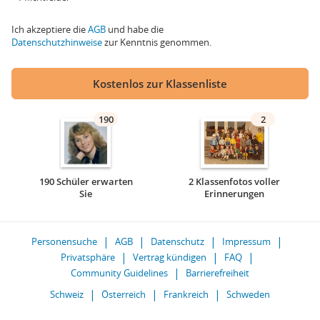
Ich akzeptiere die
AGB
und habe die
Datenschutzhinweise
zur Kenntnis genommen.
Kostenlos zur Klassenliste
190
2
190 Schüler erwarten
2 Klassenfotos voller
Sie
Erinnerungen
Personensuche
AGB
Datenschutz
Impressum
Privatsphäre
Vertrag kündigen
FAQ
Community Guidelines
Barrierefreiheit
Schweiz
Österreich
Frankreich
Schweden