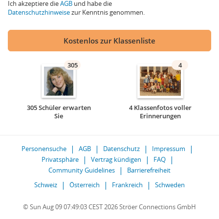
Ich akzeptiere die
AGB
und habe die
Datenschutzhinweise
zur Kenntnis genommen.
Kostenlos zur Klassenliste
305
4
305 Schüler erwarten
4 Klassenfotos voller
Sie
Erinnerungen
Personensuche
AGB
Datenschutz
Impressum
Privatsphäre
Vertrag kündigen
FAQ
Community Guidelines
Barrierefreiheit
Schweiz
Österreich
Frankreich
Schweden
© Sun Aug 09 07:49:03 CEST 2026 Ströer Connections GmbH