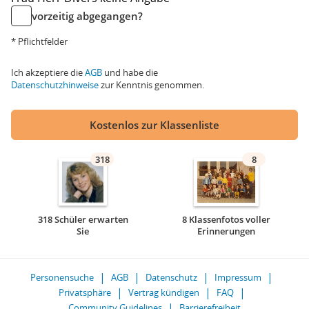
vorzeitig abgegangen?
* Pflichtfelder
Ich akzeptiere die
AGB
und habe die
Datenschutzhinweise
zur Kenntnis genommen.
Kostenlos zur Klassenliste
318
8
318 Schüler erwarten
8 Klassenfotos voller
Sie
Erinnerungen
Personensuche
AGB
Datenschutz
Impressum
Privatsphäre
Vertrag kündigen
FAQ
Community Guidelines
Barrierefreiheit