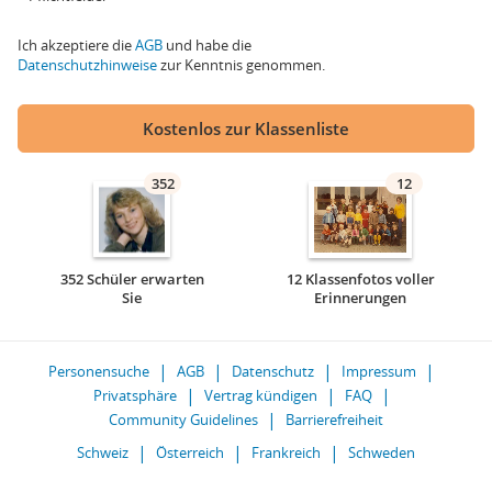
Ich akzeptiere die
AGB
und habe die
Datenschutzhinweise
zur Kenntnis genommen.
Kostenlos zur Klassenliste
352
12
352 Schüler erwarten
12 Klassenfotos voller
Sie
Erinnerungen
Personensuche
AGB
Datenschutz
Impressum
Privatsphäre
Vertrag kündigen
FAQ
Community Guidelines
Barrierefreiheit
Schweiz
Österreich
Frankreich
Schweden