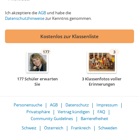
Ich akzeptiere die
AGB
und habe die
Datenschutzhinweise
zur Kenntnis genommen.
Kostenlos zur Klassenliste
177
3
177 Schüler erwarten
3 Klassenfotos voller
Sie
Erinnerungen
Personensuche
AGB
Datenschutz
Impressum
Privatsphäre
Vertrag kündigen
FAQ
Community Guidelines
Barrierefreiheit
Schweiz
Österreich
Frankreich
Schweden