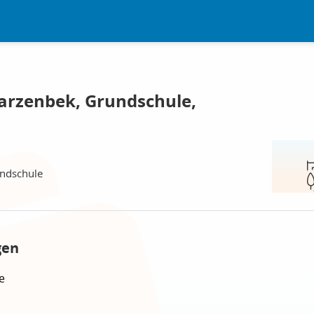
arzenbek, Grundschule,
ndschule
gen
e