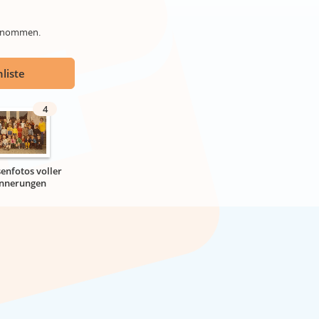
genommen.
liste
4
senfotos voller
innerungen