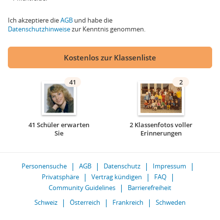
Ich akzeptiere die
AGB
und habe die
Datenschutzhinweise
zur Kenntnis genommen.
Kostenlos zur Klassenliste
41
2
41 Schüler erwarten
2 Klassenfotos voller
Sie
Erinnerungen
Personensuche
AGB
Datenschutz
Impressum
Privatsphäre
Vertrag kündigen
FAQ
Community Guidelines
Barrierefreiheit
Schweiz
Österreich
Frankreich
Schweden