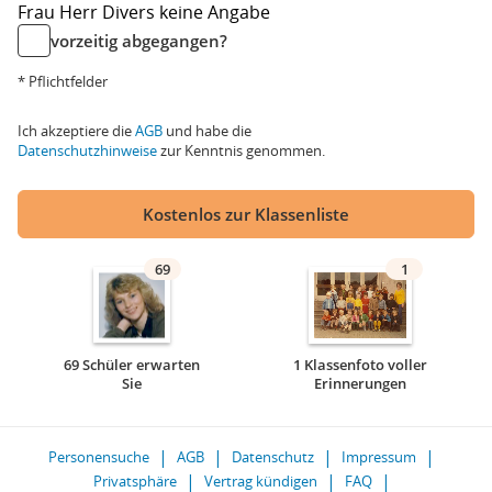
Frau
Herr
Divers
keine Angabe
vorzeitig abgegangen?
* Pflichtfelder
Ich akzeptiere die
AGB
und habe die
Datenschutzhinweise
zur Kenntnis genommen.
Kostenlos zur Klassenliste
69
1
69 Schüler erwarten
1 Klassenfoto voller
Sie
Erinnerungen
Personensuche
AGB
Datenschutz
Impressum
Privatsphäre
Vertrag kündigen
FAQ