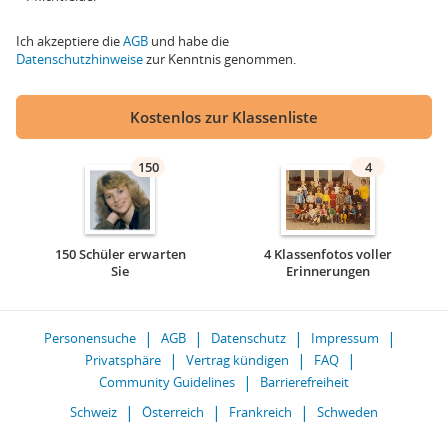
Ich akzeptiere die
AGB
und habe die
Datenschutzhinweise
zur Kenntnis genommen.
Kostenlos zur Klassenliste
150
4
150 Schüler erwarten
4 Klassenfotos voller
Sie
Erinnerungen
Personensuche
AGB
Datenschutz
Impressum
Privatsphäre
Vertrag kündigen
FAQ
Community Guidelines
Barrierefreiheit
Schweiz
Österreich
Frankreich
Schweden