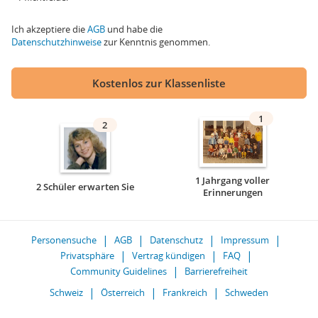
Ich akzeptiere die
AGB
und habe die
Datenschutzhinweise
zur Kenntnis genommen.
Kostenlos zur Klassenliste
1
2
1 Jahrgang voller
2 Schüler erwarten Sie
Erinnerungen
Personensuche
AGB
Datenschutz
Impressum
Privatsphäre
Vertrag kündigen
FAQ
Community Guidelines
Barrierefreiheit
Schweiz
Österreich
Frankreich
Schweden