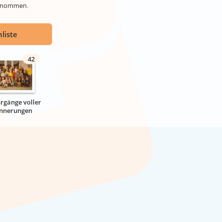
genommen.
liste
42
hrgänge voller
innerungen