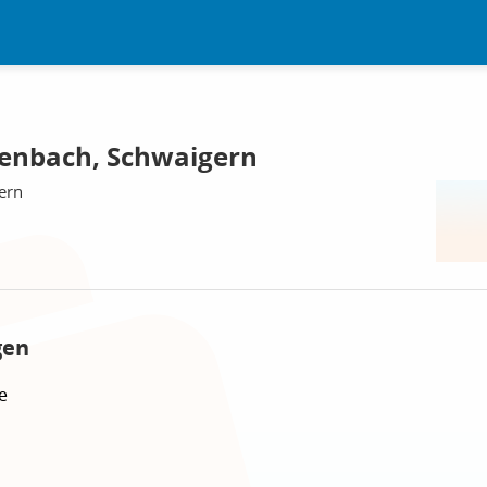
enbach, Schwaigern
ern
gen
e