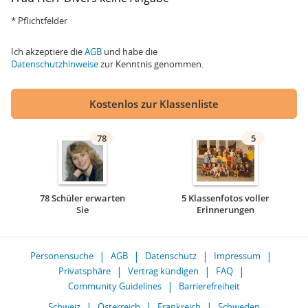
* Pflichtfelder
Ich akzeptiere die
AGB
und habe die
Datenschutzhinweise
zur Kenntnis genommen.
Kostenlos zur Klassenliste
78
5
78 Schüler erwarten
5 Klassenfotos voller
Sie
Erinnerungen
Personensuche
AGB
Datenschutz
Impressum
Privatsphäre
Vertrag kündigen
FAQ
Community Guidelines
Barrierefreiheit
Schweiz
Österreich
Frankreich
Schweden