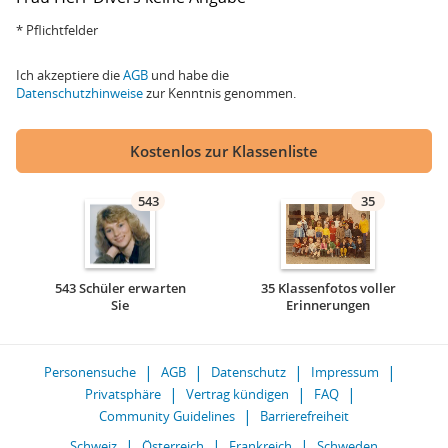
* Pflichtfelder
Ich akzeptiere die
AGB
und habe die
Datenschutzhinweise
zur Kenntnis genommen.
Kostenlos zur Klassenliste
543
35
543 Schüler erwarten
35 Klassenfotos voller
Sie
Erinnerungen
Personensuche
AGB
Datenschutz
Impressum
Privatsphäre
Vertrag kündigen
FAQ
Community Guidelines
Barrierefreiheit
Schweiz
Österreich
Frankreich
Schweden