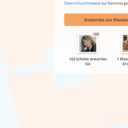
Datenschutzhinweise
zur Kenntnis 
Kostenlos zur Klassen
103
103 Schüler erwarten
1 Klas
Sie
Er