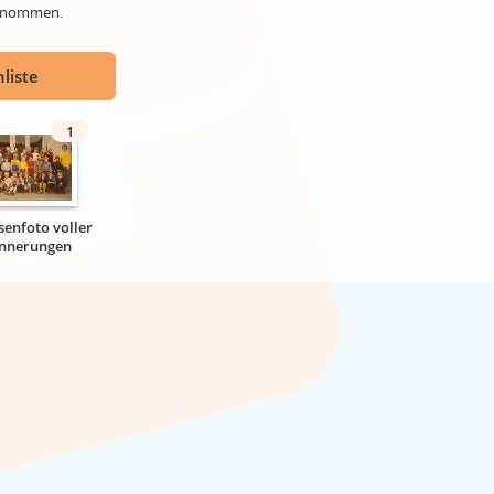
genommen.
liste
1
senfoto voller
innerungen