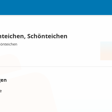
teichen, Schönteichen
hönteichen
gen
e