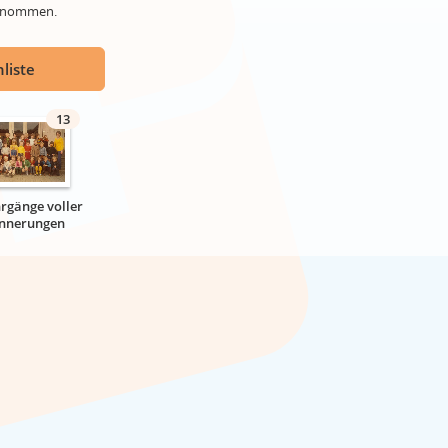
genommen.
liste
13
hrgänge voller
innerungen