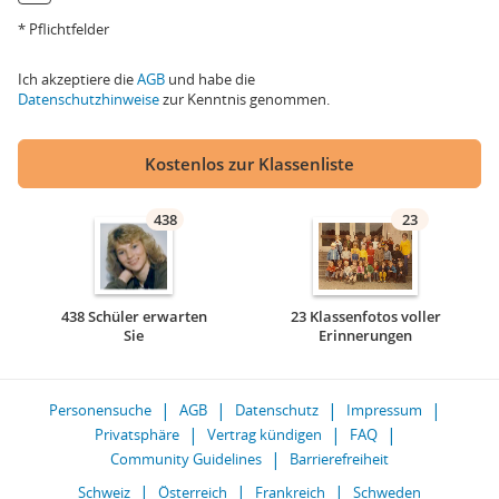
* Pflichtfelder
Ich akzeptiere die
AGB
und habe die
Datenschutzhinweise
zur Kenntnis genommen.
Kostenlos zur Klassenliste
438
23
438 Schüler erwarten
23 Klassenfotos voller
Sie
Erinnerungen
Personensuche
AGB
Datenschutz
Impressum
Privatsphäre
Vertrag kündigen
FAQ
Community Guidelines
Barrierefreiheit
Schweiz
Österreich
Frankreich
Schweden