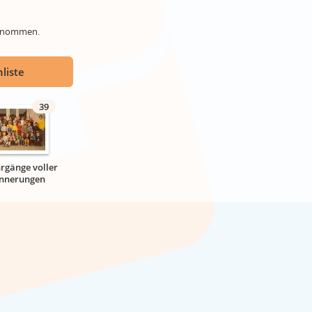
genommen.
liste
39
hrgänge voller
innerungen