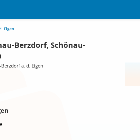
d. Eigen
au-Berzdorf, Schönau-
n
erzdorf a. d. Eigen
gen
e