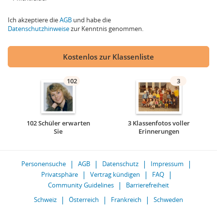
Ich akzeptiere die
AGB
und habe die
Datenschutzhinweise
zur Kenntnis genommen.
Kostenlos zur Klassenliste
102
3
102 Schüler erwarten
3 Klassenfotos voller
Sie
Erinnerungen
Personensuche
AGB
Datenschutz
Impressum
Privatsphäre
Vertrag kündigen
FAQ
Community Guidelines
Barrierefreiheit
Schweiz
Österreich
Frankreich
Schweden