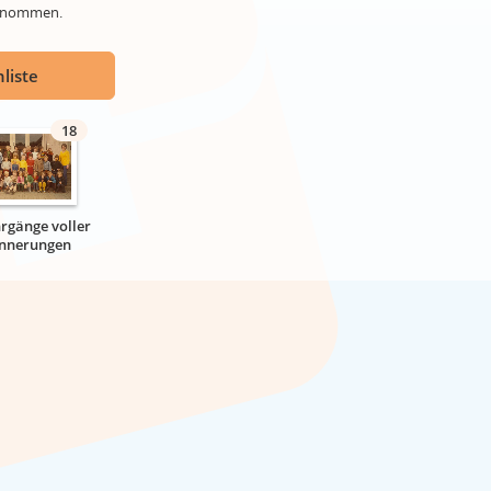
genommen.
liste
18
hrgänge voller
innerungen