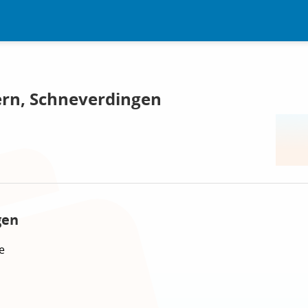
ern, Schneverdingen
gen
e