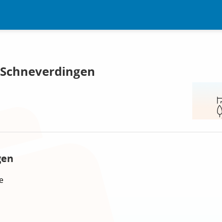
 Schneverdingen
gen
e