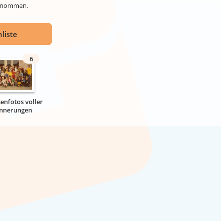
genommen.
liste
6
senfotos voller
innerungen