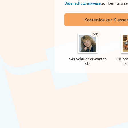
Datenschutzhinweise
zur Kenntnis 
Kostenlos zur Klassen
541
541 Schüler erwarten
6 Klas
Sie
Er