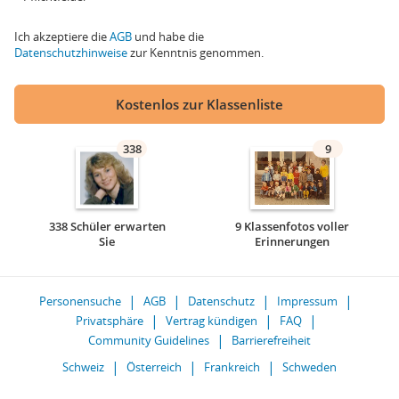
Ich akzeptiere die
AGB
und habe die
Datenschutzhinweise
zur Kenntnis genommen.
Kostenlos zur Klassenliste
338
9
338 Schüler erwarten
9 Klassenfotos voller
Sie
Erinnerungen
Personensuche
AGB
Datenschutz
Impressum
Privatsphäre
Vertrag kündigen
FAQ
Community Guidelines
Barrierefreiheit
Schweiz
Österreich
Frankreich
Schweden