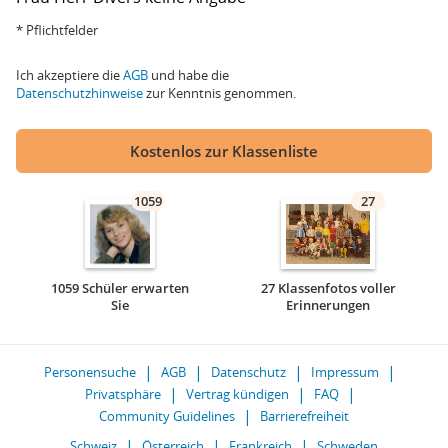
* Pflichtfelder
Ich akzeptiere die
AGB
und habe die
Datenschutzhinweise
zur Kenntnis genommen.
Kostenlos zur Klassenliste
1059
27
1059 Schüler erwarten
27 Klassenfotos voller
Sie
Erinnerungen
Personensuche
AGB
Datenschutz
Impressum
Privatsphäre
Vertrag kündigen
FAQ
Community Guidelines
Barrierefreiheit
Schweiz
Österreich
Frankreich
Schweden