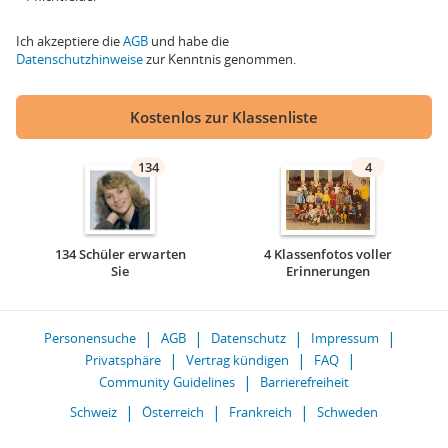
Ich akzeptiere die
AGB
und habe die
Datenschutzhinweise
zur Kenntnis genommen.
Kostenlos zur Klassenliste
134
4
134 Schüler erwarten
4 Klassenfotos voller
Sie
Erinnerungen
Personensuche
AGB
Datenschutz
Impressum
Privatsphäre
Vertrag kündigen
FAQ
Community Guidelines
Barrierefreiheit
Schweiz
Österreich
Frankreich
Schweden