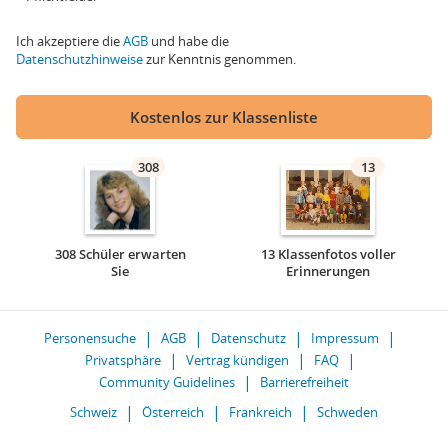
Ich akzeptiere die
AGB
und habe die
Datenschutzhinweise
zur Kenntnis genommen.
Kostenlos zur Klassenliste
308
13
308 Schüler erwarten
13 Klassenfotos voller
Sie
Erinnerungen
Personensuche
AGB
Datenschutz
Impressum
Privatsphäre
Vertrag kündigen
FAQ
Community Guidelines
Barrierefreiheit
Schweiz
Österreich
Frankreich
Schweden