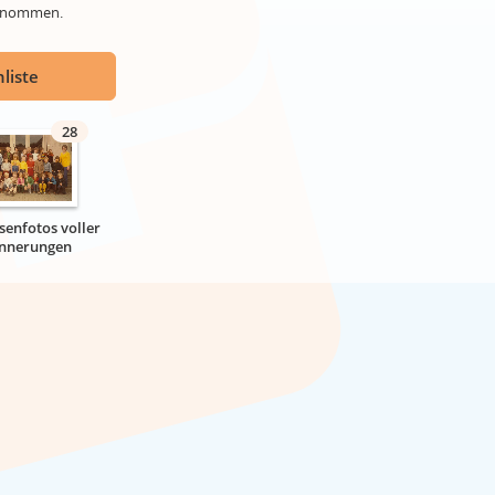
genommen.
liste
28
senfotos voller
innerungen