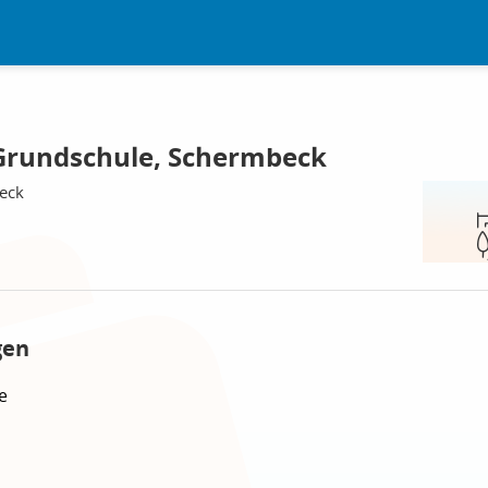
Grundschule, Schermbeck
eck
gen
e