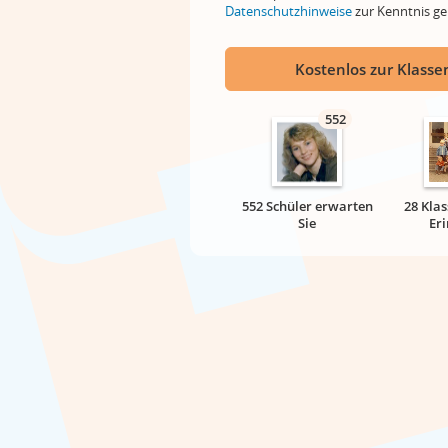
Datenschutzhinweise
zur Kenntnis 
Kostenlos zur Klassen
552
552 Schüler erwarten
28 Klas
Sie
Er