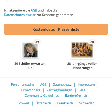
Ich akzeptiere die
AGB
und habe die
Datenschutzhinweise
zur Kenntnis genommen.
Kostenlos zur Klassenliste
39
28
39 Schüler erwarten
28 Jahrgänge voller
Sie
Erinnerungen
Personensuche
AGB
Datenschutz
Impressum
Privatsphäre
Vertrag kündigen
FAQ
Community Guidelines
Barrierefreiheit
Schweiz
Österreich
Frankreich
Schweden