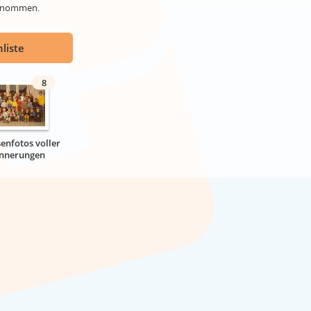
genommen.
liste
8
senfotos voller
innerungen