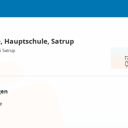
 Hauptschule, Satrup
6 Satrup
gen
e