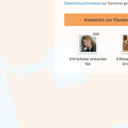
Datenschutzhinweise
zur Kenntnis 
Kostenlos zur Klassen
310
310 Schüler erwarten
8 Klas
Sie
Er