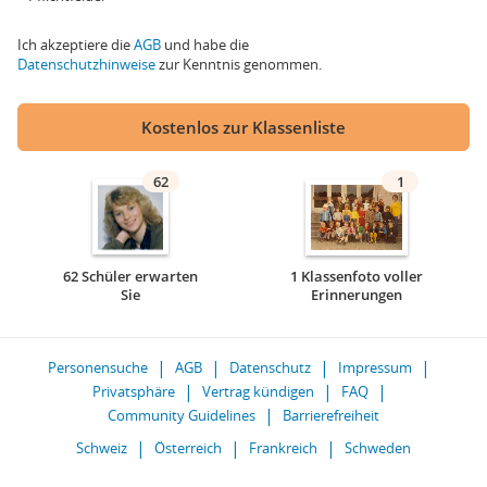
Ich akzeptiere die
AGB
und habe die
Datenschutzhinweise
zur Kenntnis genommen.
Kostenlos zur Klassenliste
62
1
62 Schüler erwarten
1 Klassenfoto voller
Sie
Erinnerungen
Personensuche
AGB
Datenschutz
Impressum
Privatsphäre
Vertrag kündigen
FAQ
Community Guidelines
Barrierefreiheit
Schweiz
Österreich
Frankreich
Schweden