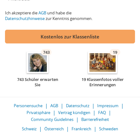
Ich akzeptiere die
AGB
und habe die
Datenschutzhinweise
zur Kenntnis genommen.
Kostenlos zur Klassenliste
743
19
743 Schüler erwarten
19 Klassenfotos voller
Sie
Erinnerungen
Personensuche
AGB
Datenschutz
Impressum
Privatsphäre
Vertrag kündigen
FAQ
Community Guidelines
Barrierefreiheit
Schweiz
Österreich
Frankreich
Schweden