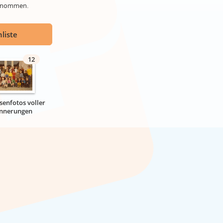
genommen.
liste
12
senfotos voller
innerungen