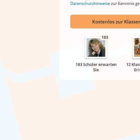
Datenschutzhinweise
zur Kenntnis 
Kostenlos zur Klassen
183
183 Schüler erwarten
12 Klas
Sie
Er