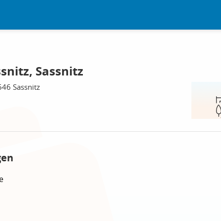
snitz, Sassnitz
546 Sassnitz
gen
e