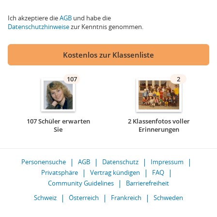
Ich akzeptiere die
AGB
und habe die
Datenschutzhinweise
zur Kenntnis genommen.
Kostenlos zur Klassenliste
107
2
107 Schüler erwarten
2 Klassenfotos voller
Sie
Erinnerungen
Personensuche
AGB
Datenschutz
Impressum
Privatsphäre
Vertrag kündigen
FAQ
Community Guidelines
Barrierefreiheit
Schweiz
Österreich
Frankreich
Schweden