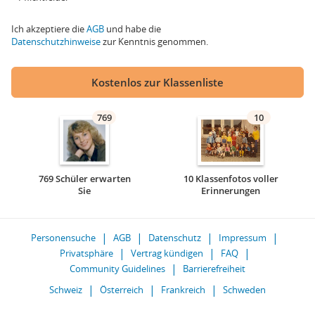
Ich akzeptiere die
AGB
und habe die
Datenschutzhinweise
zur Kenntnis genommen.
Kostenlos zur Klassenliste
769
10
769 Schüler erwarten
10 Klassenfotos voller
Sie
Erinnerungen
Personensuche
AGB
Datenschutz
Impressum
Privatsphäre
Vertrag kündigen
FAQ
Community Guidelines
Barrierefreiheit
Schweiz
Österreich
Frankreich
Schweden