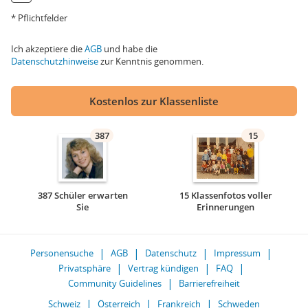
* Pflichtfelder
Ich akzeptiere die
AGB
und habe die
Datenschutzhinweise
zur Kenntnis genommen.
Kostenlos zur Klassenliste
387
15
387 Schüler erwarten
15 Klassenfotos voller
Sie
Erinnerungen
Personensuche
AGB
Datenschutz
Impressum
Privatsphäre
Vertrag kündigen
FAQ
Community Guidelines
Barrierefreiheit
Schweiz
Österreich
Frankreich
Schweden