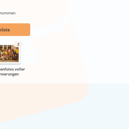
genommen.
liste
2
senfotos voller
innerungen