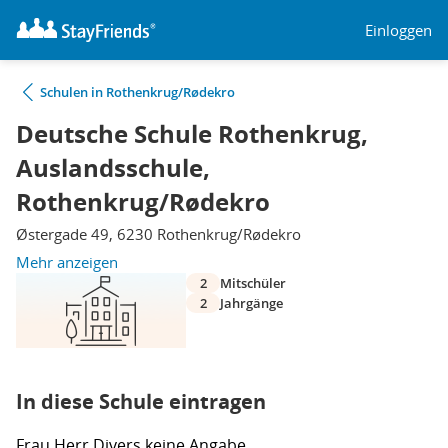
Einloggen
Schulen in Rothenkrug/Rødekro
Deutsche Schule Rothenkrug,
Auslandsschule,
Rothenkrug/Rødekro
Østergade 49, 6230 Rothenkrug/Rødekro
Mehr anzeigen
2
Mitschüler
2
Jahrgänge
In diese Schule eintragen
Frau
Herr
Divers
keine Angabe