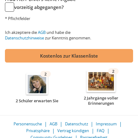
vorzeitig abgegangen?
* Pflichtfelder
Ich akzeptiere die
AGB
und habe die
Datenschutzhinweise
zur Kenntnis genommen.
Kostenlos zur Klassenliste
2
2
2 Jahrgänge voller
2 Schüler erwarten Sie
Erinnerungen
Personensuche
AGB
Datenschutz
Impressum
Privatsphäre
Vertrag kündigen
FAQ
Community Guidelines
Barrierefreiheit