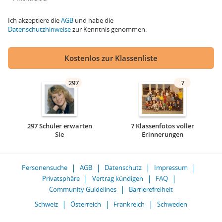
Ich akzeptiere die
AGB
und habe die
Datenschutzhinweise
zur Kenntnis genommen.
Kostenlos zur Klassenliste
297
7
297 Schüler erwarten
7 Klassenfotos voller
Sie
Erinnerungen
Personensuche
AGB
Datenschutz
Impressum
Privatsphäre
Vertrag kündigen
FAQ
Community Guidelines
Barrierefreiheit
Schweiz
Österreich
Frankreich
Schweden