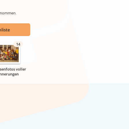
genommen.
liste
14
senfotos voller
innerungen