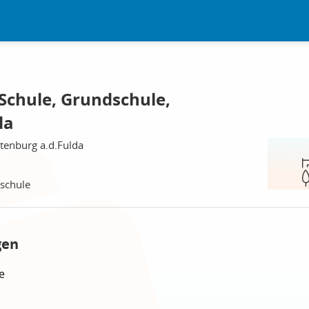
Schule, Grundschule,
da
tenburg a.d.Fulda
dschule
gen
e