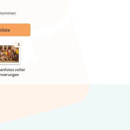
genommen.
liste
3
senfotos voller
innerungen