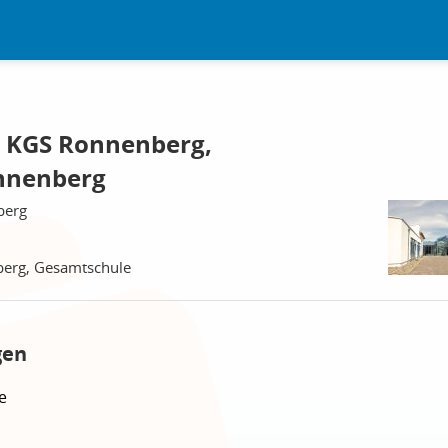
e KGS Ronnenberg,
nnenberg
berg
berg, Gesamtschule
gen
e