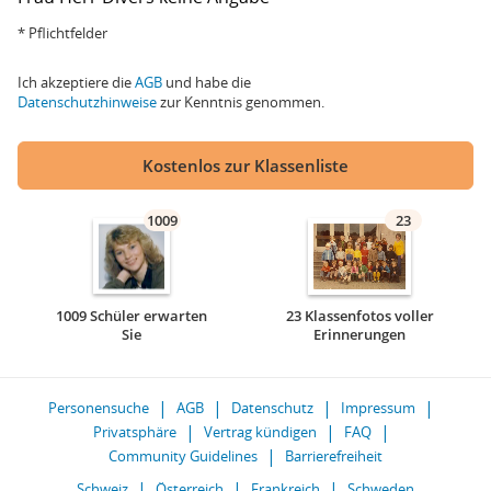
* Pflichtfelder
Ich akzeptiere die
AGB
und habe die
Datenschutzhinweise
zur Kenntnis genommen.
Kostenlos zur Klassenliste
1009
23
1009 Schüler erwarten
23 Klassenfotos voller
Sie
Erinnerungen
Personensuche
AGB
Datenschutz
Impressum
Privatsphäre
Vertrag kündigen
FAQ
Community Guidelines
Barrierefreiheit
Schweiz
Österreich
Frankreich
Schweden