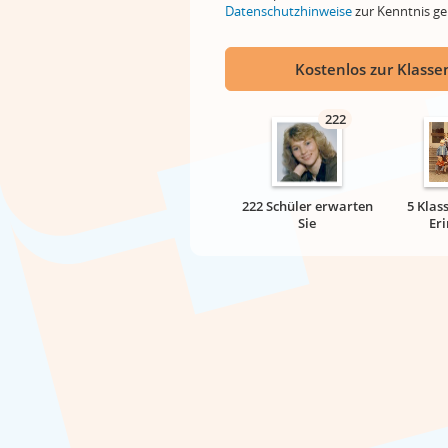
Datenschutzhinweise
zur Kenntnis 
Kostenlos zur Klassen
222
222 Schüler erwarten
5 Klas
Sie
Er