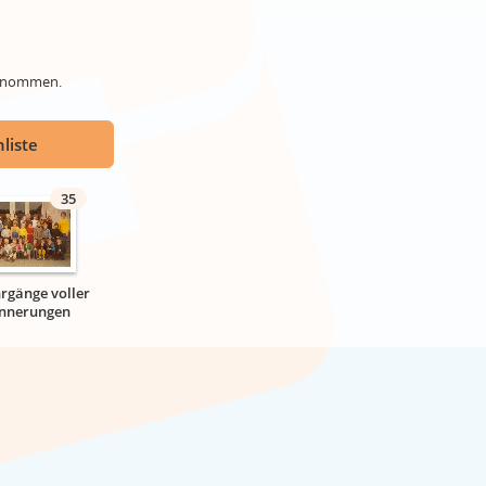
genommen.
liste
35
hrgänge voller
innerungen