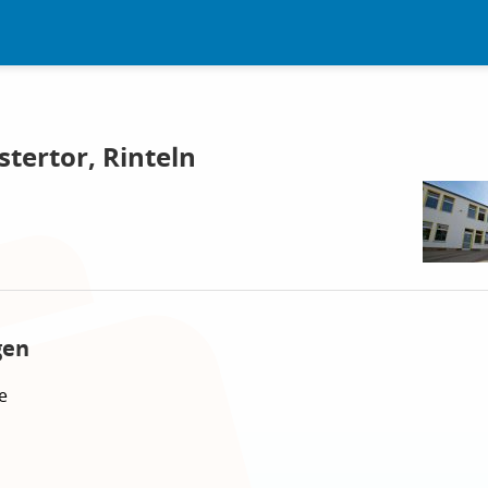
tertor, Rinteln
gen
e