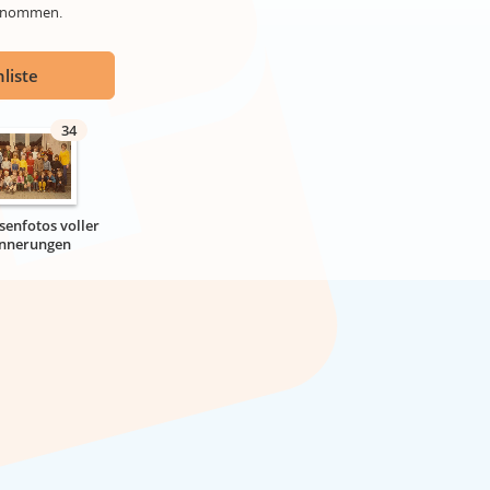
genommen.
liste
34
senfotos voller
innerungen