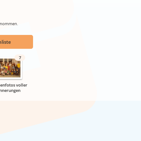
genommen.
liste
7
senfotos voller
innerungen