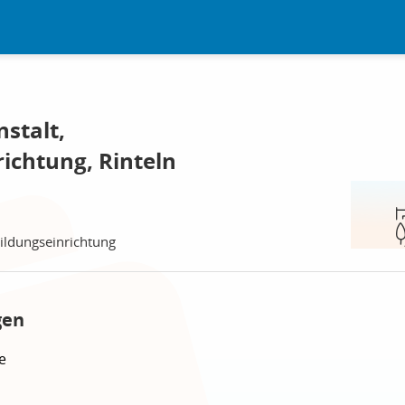
stalt,
ichtung, Rinteln
bildungseinrichtung
gen
e