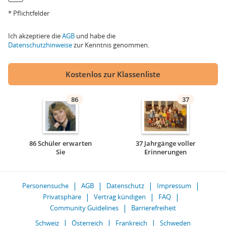
* Pflichtfelder
Ich akzeptiere die
AGB
und habe die
Datenschutzhinweise
zur Kenntnis genommen.
Kostenlos zur Klassenliste
86
37
86 Schüler erwarten
37 Jahrgänge voller
Sie
Erinnerungen
Personensuche
AGB
Datenschutz
Impressum
Privatsphäre
Vertrag kündigen
FAQ
Community Guidelines
Barrierefreiheit
Schweiz
Österreich
Frankreich
Schweden